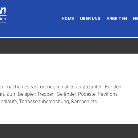
HOME
ÜBER UNS
ARBEITEN
N
er, machen es fast unmöglich alles aufzuzählen. Für den
 an. Zum Beispiel: Treppen, Geländer, Podeste, Pavillons,
 Handläufe, Terrassenüberdachung, Rampen etc..