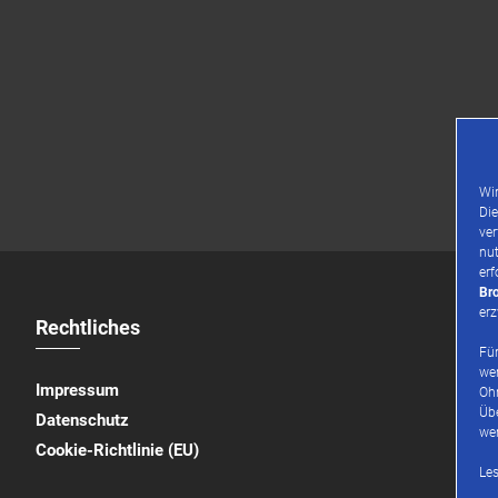
Wir
Die
ver
nut
erf
Br
er
Rechtliches
Für
we
Impressum
Oh
Üb
Datenschutz
we
Cookie-Richtlinie (EU)
Les